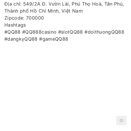
Địa chỉ: 549/2A Đ. Vườn Lài, Phú Thọ Hoà, Tân Phú,
Thành phố Hồ Chí Minh, Việt Nam
Zipcode: 700000
Hashtags
#QQ88 #QQ888casino #slotQQ88 #doithuongQQ88
#dangkyQQ88 #gameQQ88