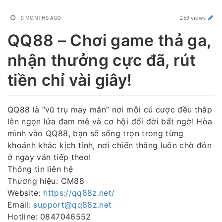
9 MONTHS AGO
259 views
QQ88 – Chơi game thả ga,
nhận thưởng cực đã, rút
tiền chỉ vài giây!
QQ88 là “vũ trụ may mắn” nơi mỗi cú cược đều thắp
lên ngọn lửa đam mê và cơ hội đổi đời bất ngờ! Hòa
mình vào QQ88, bạn sẽ sống trọn trong từng
khoảnh khắc kịch tính, nơi chiến thắng luôn chờ đón
ở ngay ván tiếp theo!
Thông tin liên hệ
Thương hiệu: CM88
Website:
https://qq88z.net/
Email:
support@qq88z.net
Hotline: 0847046552