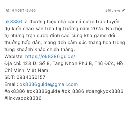
6 MONTHS AGO
146 views
ok8386
là thương hiệu nhà cái cá cược trực tuyến
dự kiến chào sân trên thị trường năm 2025. Nơi hội
tụ những trận cược đỉnh cao cùng kho game đổi
thưởng hấp dẫn, mang đến cảm xúc thăng hoa trong
từng khoảnh khắc chiến thắng.
Webiste:
https://ok8386.guide/
Địa chỉ: 123 Đ. Số 8, Tăng Nhơn Phú B, Thủ Đức, Hồ
Chí Minh, Việt Nam
SĐT: 0934050157
Email:
ok8386guide@gmail.com
#ok8386 #ok8386guide #ok_8386 #dangkyok8386
#linkvaook8386