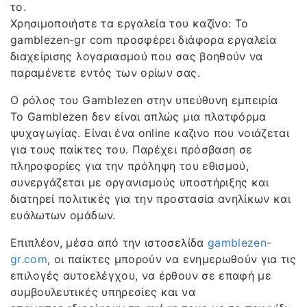
το.
Χρησιμοποιήστε τα εργαλεία του καζίνο: Το
gamblezen-gr com προσφέρει διάφορα εργαλεία
διαχείρισης λογαριασμού που σας βοηθούν να
παραμένετε εντός των ορίων σας.
Ο ρόλος του Gamblezen στην υπεύθυνη εμπειρία
Το Gamblezen δεν είναι απλώς μια πλατφόρμα
ψυχαγωγίας. Είναι ένα online καζινο που νοιάζεται
για τους παίκτες του. Παρέχει πρόσβαση σε
πληροφορίες για την πρόληψη του εθισμού,
συνεργάζεται με οργανισμούς υποστήριξης και
διατηρεί πολιτικές για την προστασία ανηλίκων και
ευάλωτων ομάδων.
Επιπλέον, μέσα από την ιστοσελίδα
gamblezen-
gr.com
, οι παίκτες μπορούν να ενημερωθούν για τις
επιλογές αυτοελέγχου, να έρθουν σε επαφή με
συμβουλευτικές υπηρεσίες και να