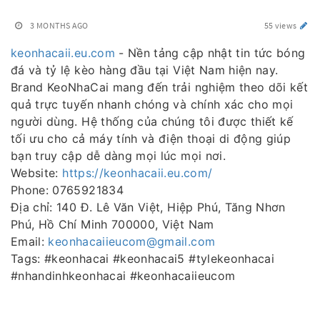
3 MONTHS AGO
55 views
keonhacaii.eu.com
- Nền tảng cập nhật tin tức bóng
đá và tỷ lệ kèo hàng đầu tại Việt Nam hiện nay.
Brand KeoNhaCai mang đến trải nghiệm theo dõi kết
quả trực tuyến nhanh chóng và chính xác cho mọi
người dùng. Hệ thống của chúng tôi được thiết kế
tối ưu cho cả máy tính và điện thoại di động giúp
bạn truy cập dễ dàng mọi lúc mọi nơi.
Website:
https://keonhacaii.eu.com/
Phone: 0765921834
Địa chỉ: 140 Đ. Lê Văn Việt, Hiệp Phú, Tăng Nhơn
Phú, Hồ Chí Minh 700000, Việt Nam
Email:
keonhacaiieucom@gmail.com
Tags: #keonhacai #keonhacai5 #tylekeonhacai
#nhandinhkeonhacai #keonhacaiieucom