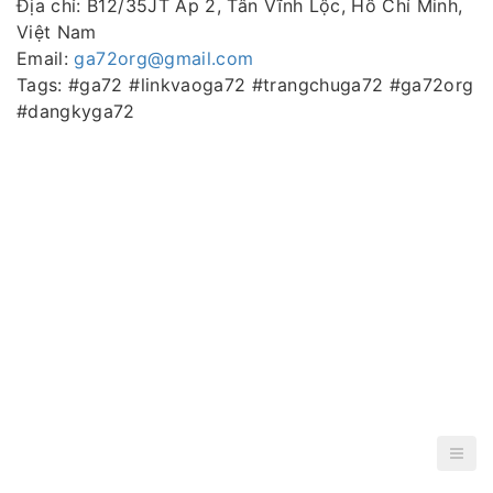
Địa chỉ: B12/35JT Ấp 2, Tân Vĩnh Lộc, Hồ Chí Minh,
Việt Nam
Email:
ga72org@gmail.com
Tags: #ga72 #linkvaoga72 #trangchuga72 #ga72org
#dangkyga72