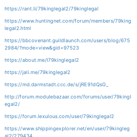
https://rant.li/79kinglegal2/79kinglegal
https://www.huntingnet.com/forum/members/79king
legal2.html
https://bbcovenant.guildlaunch.com/users/blog/675
2984/?mode=view&gid=97523
https://about.me/l79kinglegal2
https://jali.me/79kinglegal2
https://md.darmstadt.ccc.de/s/jRE91dQsG_
http://forum.modulebazaar.com/forums/user/79kingl
egal2/
https://forum.lexulous.com/user/79kinglegal2
https://www.shippingexplorer.net/en/user/79kingleg
al2/279434