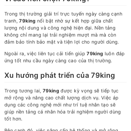
Trong thị trường giải trí trực tuyến ngày càng cạnh
tranh,
79king
nổi bật nhờ sự kết hợp giữa chất
lượng nội dung và công nghệ hiện đại. Nền tảng
không chỉ mang lại trải nghiệm mượt mà mà còn
đảm bảo tính bảo mật và tiện lợi cho người dùng.
Ngoài ra, việc liên tục cải tiến giúp
79king
luôn đáp
ứng tốt nhu cầu ngày càng cao của thị trường.
Xu hướng phát triển của 79king
Trong tương lai,
79king
được kỳ vọng sẽ tiếp tục
mở rộng và nâng cao chất lượng dịch vụ. Việc áp
dụng các công nghệ mới như trí tuệ nhân tạo sẽ
giúp nền tảng cá nhân hóa trải nghiệm người dùng
tốt hơn.
Bên cạnh đó, việc nâng cấp hệ thống và mở rộng