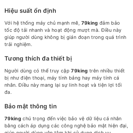
Hiệu suất ổn định
Với hệ thống máy chủ mạnh mẽ,
79king
đảm bảo
tốc độ tải nhanh và hoạt động mượt mà. Điều này
giúp người dùng không bị gián đoạn trong quá trình
trải nghiệm.
Tương thích đa thiết bị
Người dùng có thể truy cập
79king
trên nhiều thiết
bị như điện thoại, máy tính bảng hay máy tính cá
nhân. Điều này mang lại sự linh hoạt và tiện lợi tối
đa.
Bảo mật thông tin
79king
chú trọng đến việc bảo vệ dữ liệu cá nhân
bằng cách áp dụng các công nghệ bảo mật hiện đại,
giúp người dùng yên tâm khi sử dụng dịch vụ.