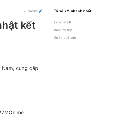
Tỷ số 7M nhanh nhất hôm nay – Cập nhật kết quả bóng đá trực tuyến
76 views
hật kết
Expand all
Back to top
Go to bottom
t Nam, cung cấp
#7MOnline