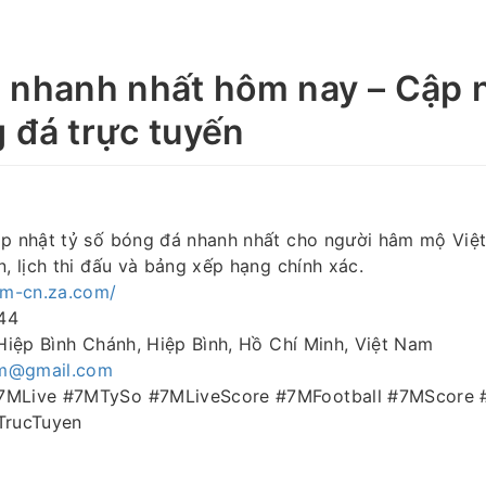
 nhanh nhất hôm nay – Cập n
 đá trực tuyến
ập nhật tỷ số bóng đá nhanh nhất cho người hâm mộ Việ
n, lịch thi đấu và bảng xếp hạng chính xác.
7m-cn.za.com/
44
 Hiệp Bình Chánh, Hiệp Bình, Hồ Chí Minh, Việt Nam
m@gmail.com
7MLive #7MTySo #7MLiveScore #7MFootball #7MScore 
rucTuyen