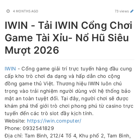
4 MONTHS AGO
73 views
IWIN - Tải IWIN Cổng Chơi
Game Tài Xỉu- Nổ Hũ Siêu
Mượt 2026
IWIN
- Cổng game giải trí trực tuyến hàng đầu cung
cấp kho trò chơi đa dạng và hấp dẫn cho cộng
đồng game thủ Việt. Thương hiệu IWIN luôn chú
trọng vào trải nghiệm người dùng với hệ thống bảo
mật an toàn tuyệt đối. Tại đây, người chơi sẽ được
khám phá thế giới trò chơi phong phú từ casino trực
tuyến đến các trò slot đầy kịch tính.
Website:
https://iwin.computer/
Phone: 0932541829
Địa chỉ: Tam Bình, 212/4 Tổ 4, Khu phố 2, Tam Bình,