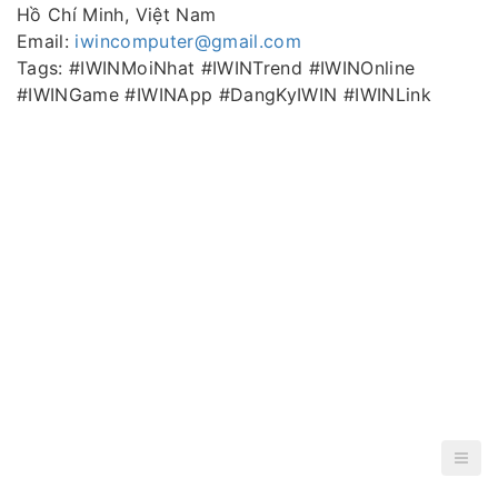
Hồ Chí Minh, Việt Nam
Email:
iwincomputer@gmail.com
Tags: #IWINMoiNhat #IWINTrend #IWINOnline
#IWINGame #IWINApp #DangKyIWIN #IWINLink