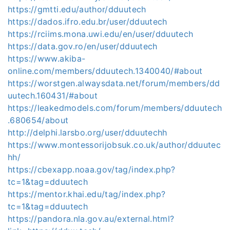
https://gmtti.edu/author/dduutech
https://dados.ifro.edu.br/user/dduutech
https://rciims.mona.uwi.edu/en/user/dduutech
https://data.gov.ro/en/user/dduutech
https://www.akiba-
online.com/members/dduutech.1340040/#about
https://worstgen.alwaysdata.net/forum/members/dd
uutech.160431/#about
https://leakedmodels.com/forum/members/dduutech
.680654/about
http://delphi.larsbo.org/user/dduutechh
https://www.montessorijobsuk.co.uk/author/dduutec
hh/
https://cbexapp.noaa.gov/tag/index.php?
tc=1&tag=dduutech
https://mentor.khai.edu/tag/index.php?
tc=1&tag=dduutech
https://pandora.nla.gov.au/external.html?