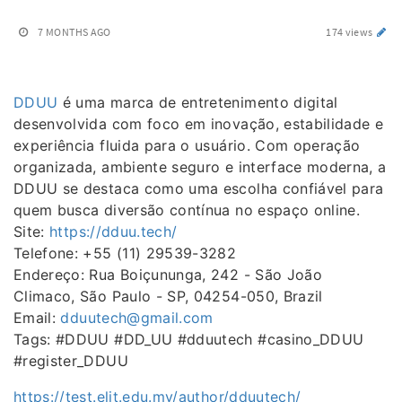
7 MONTHS AGO
174 views
DDUU
é uma marca de entretenimento digital
desenvolvida com foco em inovação, estabilidade e
experiência fluida para o usuário. Com operação
organizada, ambiente seguro e interface moderna, a
DDUU se destaca como uma escolha confiável para
quem busca diversão contínua no espaço online.
Site:
https://dduu.tech/
Telefone: +55 (11) 29539-3282
Endereço: Rua Boiçununga, 242 - São João
Climaco, São Paulo - SP, 04254-050, Brazil
Email:
dduutech@gmail.com
Tags: #DDUU #DD_UU #dduutech #casino_DDUU
#register_DDUU
https://test.elit.edu.my/author/dduutech/