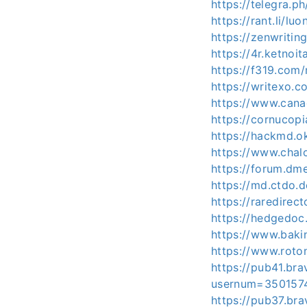
https://telegra.p
https://rant.li/l
https://zenwritin
https://4r.ketno
https://f319.com
https://writexo.
https://www.cana
https://cornucopi
https://hackmd.o
https://www.chal
https://forum.dm
https://md.ctdo.
https://raredire
https://hedgedoc.
https://www.baki
https://www.roto
https://pub41.br
usernum=350157
https://pub37.br