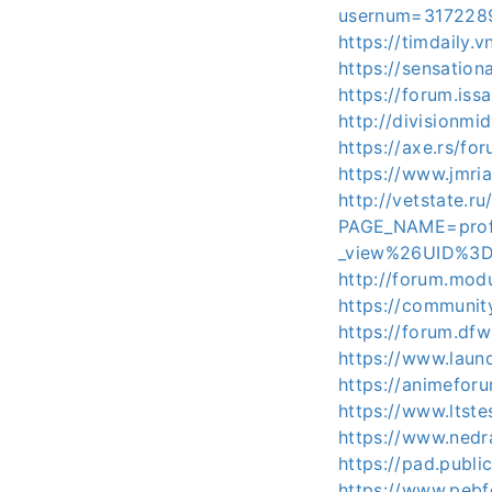
usernum=317228
https://timdaily
https://sensatio
https://forum.iss
http://divisionmi
https://axe.rs/f
https://www.jmria
http://vetstate.ru
PAGE_NAME=prof
_view%26UID%3
http://forum.mod
https://communit
https://forum.df
https://www.laun
https://animeforu
https://www.ltste
https://www.nedr
https://pad.publi
https://www.peb