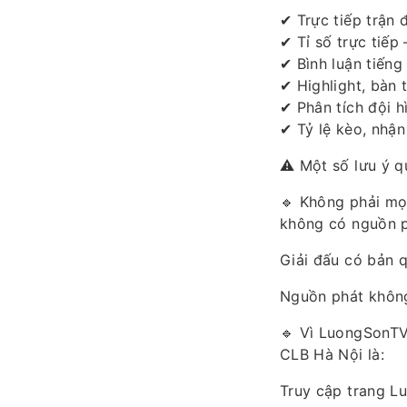
✔ Trực tiếp trận
✔ Tỉ số trực tiếp
✔ Bình luận tiếng
✔ Highlight, bàn 
✔ Phân tích đội h
✔ Tỷ lệ kèo, nhậ
⚠️ Một số lưu ý q
🔹 Không phải mọ
không có nguồn ph
Giải đấu có bản 
Nguồn phát không
🔹 Vì LuongSonTV
CLB Hà Nội là:
Truy cập trang L