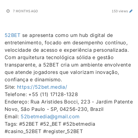
7 MONTHS AGO
153 views
52BET
se apresenta como um hub digital de
entretenimento, focado em desempenho contínuo,
velocidade de acesso e experiência personalizada.
Com arquitetura tecnológica sólida e gestão
transparente, a 52BET cria um ambiente envolvente
que atende jogadores que valorizam inovação,
confiança e dinamismo.
Site:
https://52bet.media/
Telefone: +55 (11) 17128-1328
Endereço: Rua Aristides Bocci, 223 - Jardim Patente
Novo, São Paulo - SP, 04256-230, Brazil
Email:
52betmedia@gmail.com
Tags: #52BET #52_BET #52betmedia
#casino_52BET #register_52BET