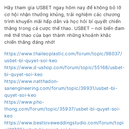
Hãy tham gia USBET ngay hôm nay để không bỏ lỡ
cơ hội nhận thưởng khủng, trải nghiệm các chương
trình khuyến mãi hấp dẫn và học hỏi bí quyết chiến
thắng trong cá cược thể thao. USBET – nơi biến đam
mê thể thao của bạn thành những khoảnh khắc
chiến thắng đáng nhớ!
https://www.thaileoplastic.com/forum/topic/98037/
usbet-bi-quyet-soi-keo
https://www.d-ushop.com/forum/topic/55168/usbet-
bi-quyet-soi-keo
https://www.natthadon-
sanengineering.com/forum/topic/39931/usbet-bi-
quyet-soi-keo
https://www.pho-
thong.com/forum/topic/35937/usbet-bi-quyet-soi-
keo
https://www.bestloveweddingstudio.com/forum/topi