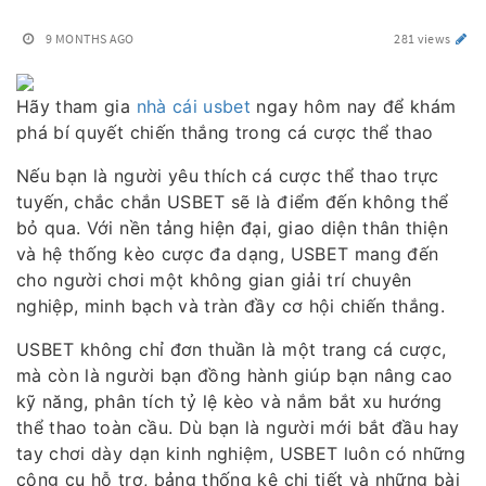
9 MONTHS AGO
281 views
Hãy tham gia
nhà cái usbet
ngay hôm nay để khám
phá bí quyết chiến thắng trong cá cược thể thao
Nếu bạn là người yêu thích cá cược thể thao trực
tuyến, chắc chắn USBET sẽ là điểm đến không thể
bỏ qua. Với nền tảng hiện đại, giao diện thân thiện
và hệ thống kèo cược đa dạng, USBET mang đến
cho người chơi một không gian giải trí chuyên
nghiệp, minh bạch và tràn đầy cơ hội chiến thắng.
USBET không chỉ đơn thuần là một trang cá cược,
mà còn là người bạn đồng hành giúp bạn nâng cao
kỹ năng, phân tích tỷ lệ kèo và nắm bắt xu hướng
thể thao toàn cầu. Dù bạn là người mới bắt đầu hay
tay chơi dày dạn kinh nghiệm, USBET luôn có những
công cụ hỗ trợ, bảng thống kê chi tiết và những bài