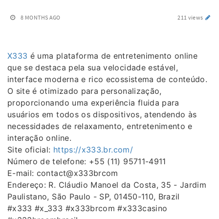
8 MONTHS AGO
211 views
X333
é uma plataforma de entretenimento online
que se destaca pela sua velocidade estável,
interface moderna e rico ecossistema de conteúdo.
O site é otimizado para personalização,
proporcionando uma experiência fluida para
usuários em todos os dispositivos, atendendo às
necessidades de relaxamento, entretenimento e
interação online.
Site oficial:
https://x333.br.com/
Número de telefone: +55 (11) 95711-4911
E-mail: contact@x333brcom
Endereço: R. Cláudio Manoel da Costa, 35 - Jardim
Paulistano, São Paulo - SP, 01450-110, Brazil
#x333 #x_333 #x333brcom #x333casino