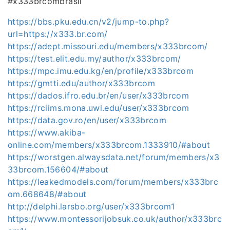
#x333brcombrasil
https://bbs.pku.edu.cn/v2/jump-to.php?
url=https://x333.br.com/
https://adept.missouri.edu/members/x333brcom/
https://test.elit.edu.my/author/x333brcom/
https://mpc.imu.edu.kg/en/profile/x333brcom
https://gmtti.edu/author/x333brcom
https://dados.ifro.edu.br/en/user/x333brcom
https://rciims.mona.uwi.edu/user/x333brcom
https://data.gov.ro/en/user/x333brcom
https://www.akiba-
online.com/members/x333brcom.1333910/#about
https://worstgen.alwaysdata.net/forum/members/x3
33brcom.156604/#about
https://leakedmodels.com/forum/members/x333brc
om.668648/#about
http://delphi.larsbo.org/user/x333brcom1
https://www.montessorijobsuk.co.uk/author/x333brc